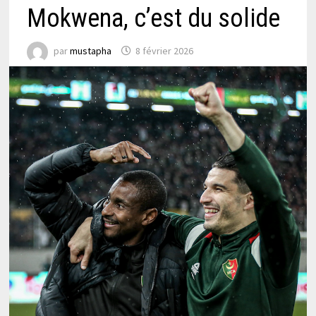
Mokwena, c’est du solide
par
mustapha
8 février 2026