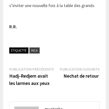
s’inviter une nouvelle fois à la table des grands.
R.R.
ÉTIQUETTÉ
MCA
Navigation
Publication
Publi
PUBLICATION PRÉCÉDENTE
PUBLICATION SUIVANTE
précédente :
suiva
Hadj-Redjem avait
Nechat de retour
de
les larmes aux yeux
l’article