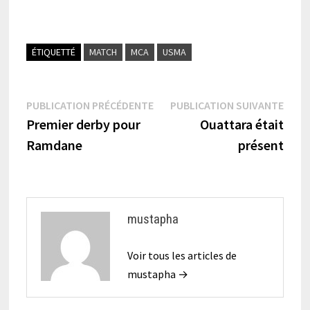
ÉTIQUETTÉ
MATCH
MCA
USMA
Navigation
Publication
Publi
PUBLICATION PRÉCÉDENTE
PUBLICATION SUIVANTE
précédente :
suiva
Premier derby pour
Ouattara était
de
Ramdane
présent
l’article
mustapha
Voir tous les articles de
mustapha →