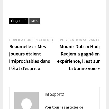
ÉTIQUETTÉ
MCA
Navigation
Publication
Publi
PUBLICATION PRÉCÉDENTE
PUBLICATION SUIVANTE
précédente :
suiva
Beaumelle : « Mes
Mounir Dob : « Hadj
de
joueurs étaient
Redjem a gagné en
l’article
irréprochables dans
expérience, il est sur
l’état d’esprit »
la bonne voie »
infosport2
Voir tous les articles de