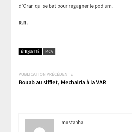
d’Oran qui se bat pour regagner le podium.
R.R.
ÉTIQUETTÉ
MCA
Navigation
Publication
PUBLICATION PRÉCÉDENTE
précédente :
Bouab au sifflet, Mechairia à la VAR
de
l’article
mustapha