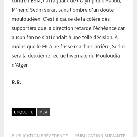
contre l’ESM, l’attaquant de l’Olympique Akbou,
M’hend Sediri serait sans l’ombre d’un doute
mouloudéen. C’est à cause de la colère des
supporters que la direction retarde l’échéance car
aucun fan ne s’attendait à une telle décision. À
moins que le MCA ne fasse machine arrière, Sediri
sera la deuxième recrue hivernale du Mouloudia
d’Alger.
R.R.
ÉTIQUETTÉ
MCA
Navigation
Publication
Publi
PUBLICATION PRÉCÉDENTE
PUBLICATION SUIVANTE