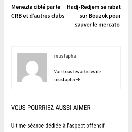
précédente :
suiva
Menezla ciblé par le
Hadj-Redjem se rabat
de
CRB et d’autres clubs
sur Bouzok pour
l’article
sauver le mercato
mustapha
Voir tous les articles de
mustapha →
VOUS POURRIEZ AUSSI AIMER
Ultime séance dédiée à l’aspect offensif