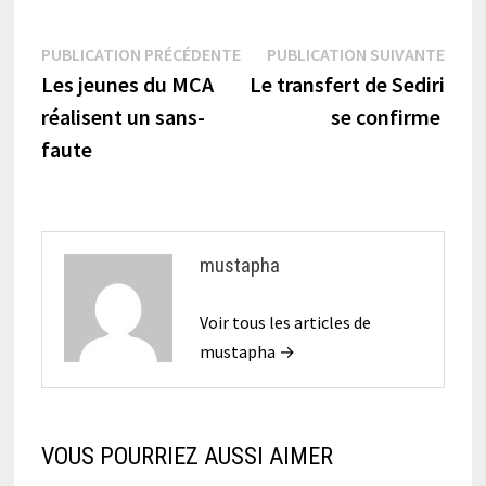
Navigation
Publication
Publi
PUBLICATION PRÉCÉDENTE
PUBLICATION SUIVANTE
précédente :
suiva
Les jeunes du MCA
Le transfert de Sediri
de
réalisent un sans-
se confirme
l’article
faute
mustapha
Voir tous les articles de
mustapha →
VOUS POURRIEZ AUSSI AIMER