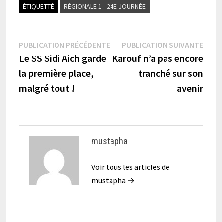
ÉTIQUETTÉ
RÉGIONALE 1 - 24E JOURNÉE
Navigation
Publication
Publi
PUBLICATION PRÉCÉDENTE
PUBLICATION SUIVANTE
précédente :
suiva
Le SS Sidi Aich garde
Karouf n’a pas encore
de
la première place,
tranché sur son
l’article
malgré tout !
avenir
mustapha
Voir tous les articles de
mustapha →