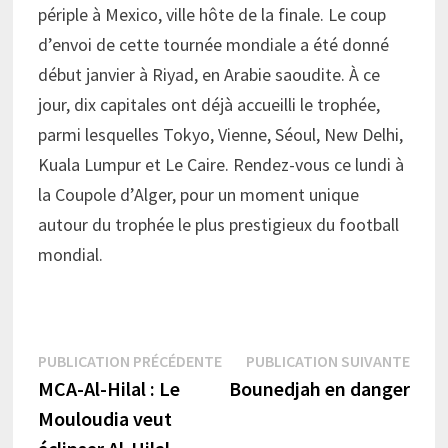
périple à Mexico, ville hôte de la finale. Le coup
d’envoi de cette tournée mondiale a été donné
début janvier à Riyad, en Arabie saoudite. À ce
jour, dix capitales ont déjà accueilli le trophée,
parmi lesquelles Tokyo, Vienne, Séoul, New Delhi,
Kuala Lumpur et Le Caire. Rendez-vous ce lundi à
la Coupole d’Alger, pour un moment unique
autour du trophée le plus prestigieux du football
mondial.
Navigation
Publication
Publi
PUBLICATION PRÉCÉDENTE
PUBLICATION SUIVANTE
précédente :
suiva
MCA-Al-Hilal : Le
Bounedjah en danger
de
Mouloudia veut
l’article