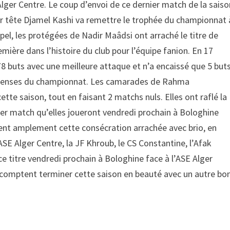
 Alger Centre. Le coup d’envoi de ce dernier match de la sais
ur tête Djamel Kashi va remettre le trophée du championnat 
pel, les protégées de Nadir Maâdsi ont arraché le titre de
mière dans l’histoire du club pour l’équipe fanion. En 17
 buts avec une meilleure attaque et n’a encaissé que 5 but
 défenses du championnat. Les camarades de Rahma
tte saison, tout en faisant 2 matchs nuls. Elles ont raflé la
nier match qu’elles joueront vendredi prochain à Bologhine
ent amplement cette consécration arrachée avec brio, en
SE Alger Centre, la JF Khroub, le CS Constantine, l’Afak
ce titre vendredi prochain à Bologhine face à l’ASE Alger
 comptent terminer cette saison en beauté avec un autre bo