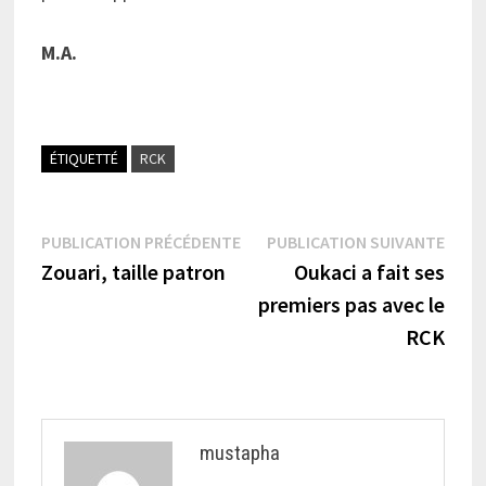
M.A.
ÉTIQUETTÉ
RCK
Navigation
Publication
Publi
PUBLICATION PRÉCÉDENTE
PUBLICATION SUIVANTE
précédente :
suiva
Zouari, taille patron
Oukaci a fait ses
de
premiers pas avec le
l’article
RCK
mustapha