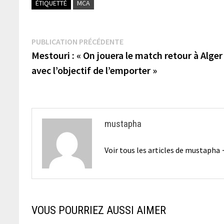
ÉTIQUETTÉ
MCA
Navigation
Publication
PUBLICATION PRÉCÉDENTE
précédente :
Mestouri : « On jouera le match retour à Alger
de
avec l’objectif de l’emporter »
l’article
mustapha
Voir tous les articles de mustapha
VOUS POURRIEZ AUSSI AIMER