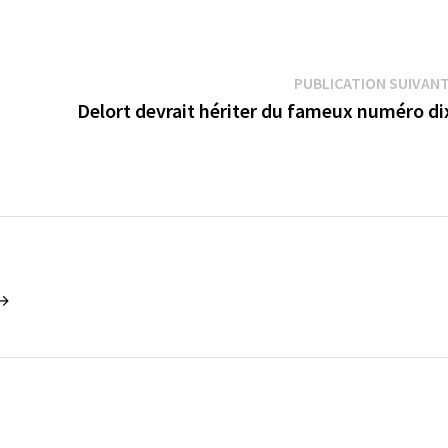
PUBLICATION SUIVAN
Delort devrait hériter du fameux numéro d
 →