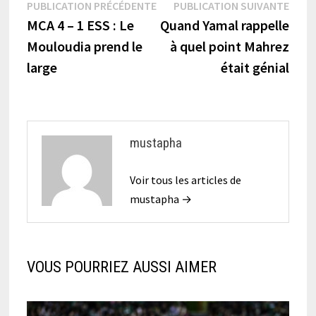
Navigation
Publication
Publi
PUBLICATION PRÉCÉDENTE
PUBLICATION SUIVANTE
précédente :
suiva
MCA 4 – 1 ESS : Le
Quand Yamal rappelle
de
Mouloudia prend le
à quel point Mahrez
l’article
large
était génial
mustapha
Voir tous les articles de
mustapha →
VOUS POURRIEZ AUSSI AIMER