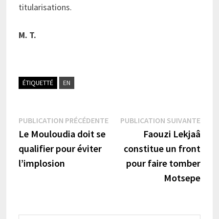
titularisations.
M. T.
ÉTIQUETTÉ
EN
Navigation
Publication
Publi
PUBLICATION PRÉCÉDENTE
PUBLICATION SUIVANTE
précédente :
suiva
Le Mouloudia doit se
Faouzi Lekjaâ
de
qualifier pour éviter
constitue un front
l’article
l’implosion
pour faire tomber
Motsepe