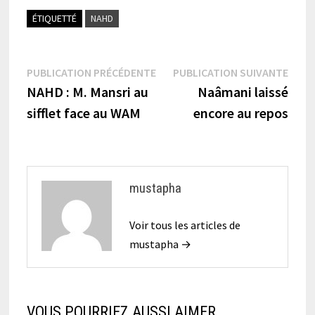
ÉTIQUETTÉ
NAHD
Navigation
Publication
Publi
PUBLICATION PRÉCÉDENTE
PUBLICATION SUIVANTE
précédente :
suiva
NAHD : M. Mansri au
Naâmani laissé
de
sifflet face au WAM
encore au repos
l’article
mustapha
Voir tous les articles de
mustapha →
VOUS POURRIEZ AUSSI AIMER