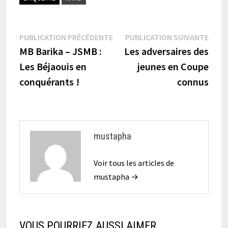
Navigation
Publication
Publi
PUBLICATION PRÉCÉDENTE
PUBLICATION SUIVANTE
précédente :
suiva
MB Barika – JSMB :
Les adversaires des
de
Les Béjaouis en
jeunes en Coupe
l’article
conquérants !
connus
mustapha
Voir tous les articles de
mustapha →
VOUS POURRIEZ AUSSI AIMER