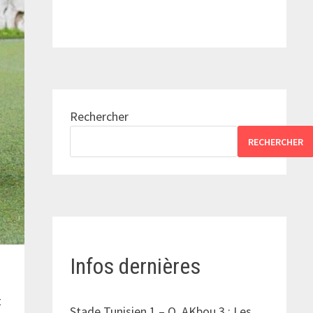
Rechercher
RECHERCHER
Infos dernières
n
t
Stade Tunisien 1 – O. AKbou 3 : Les