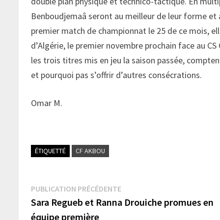
double plan physique et technico-tactique. En multi
Benboudjemaâ seront au meilleur de leur forme et a
premier match de championnat le 25 de ce mois, elle
d’Algérie, le premier novembre prochain face au CS
les trois titres mis en jeu la saison passée, compte
et pourquoi pas s’offrir d’autres consécrations.
Omar M.
ÉTIQUETTÉ
CF AKBOU
Navigation
Publication
PUBLICATION PRÉCÉDENTE
précédente :
Sara Regueb et Ranna Drouiche promues en
de
équipe première