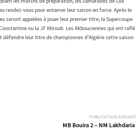
pliant les matchs de préparation, les camarades de Lila
u rendez-vous pour entamer leur saison en force. Après le
s seront appelées à jouer leur premier titre, la Supercoupe
 Constantine ou la JF Khroub. Les Akbouciennes qui ont raflé
nt défendre leur titre de championnes d’Algérie cette saison
PUBLICATION SUIVAN
MB Bouira 2 – NM Lakhdaria