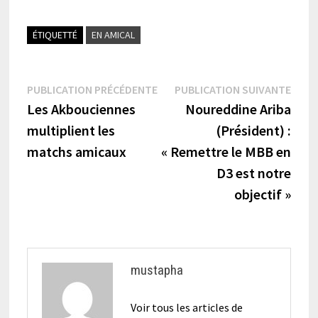
ÉTIQUETTÉ
EN AMICAL
Navigation
Publication
Publi
PUBLICATION PRÉCÉDENTE
PUBLICATION SUIVANTE
précédente :
suiva
Les Akbouciennes
Noureddine Ariba
de
multiplient les
(Président) :
l’article
matchs amicaux
« Remettre le MBB en
D3 est notre
objectif »
mustapha
Voir tous les articles de