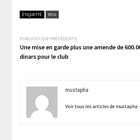
ÉTIQUETTÉ
MCA
Navigation
Publication
PUBLICATION PRÉCÉDENTE
précédente :
Une mise en garde plus une amende de 600.0
de
dinars pour le club
l’article
mustapha
Voir tous les articles de mustapha