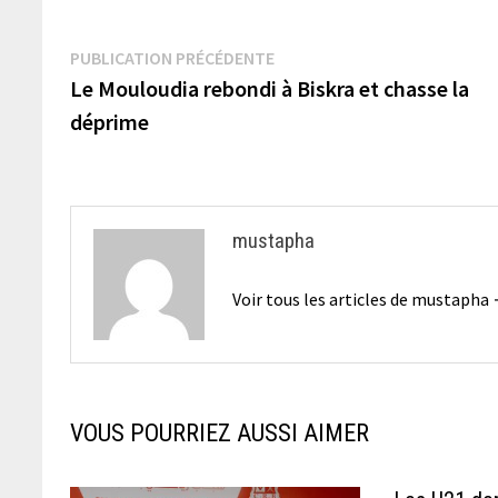
Navigation
Publication
PUBLICATION PRÉCÉDENTE
précédente :
Le Mouloudia rebondi à Biskra et chasse la
de
déprime
l’article
mustapha
Voir tous les articles de mustapha
VOUS POURRIEZ AUSSI AIMER