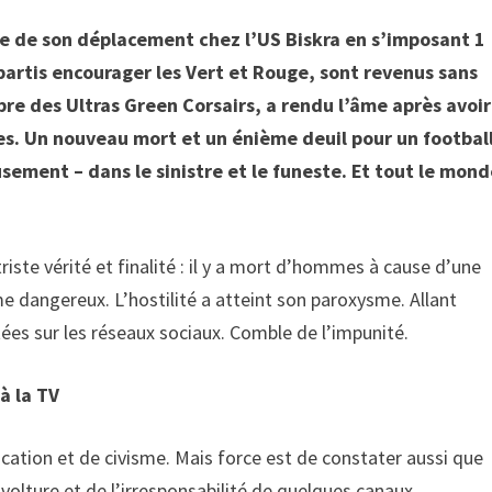
e de son déplacement chez l’US Biskra en s’imposant 1
partis encourager les Vert et Rouge, sont revenus sans
bre des Ultras Green Corsairs, a rendu l’âme après avoir
s. Un nouveau mort et un énième deuil pour un footbal
sement – dans le sinistre et le funeste. Et tout le mon
 triste vérité et finalité : il y a mort d’hommes à cause d’une
sme dangereux. L’hostilité a atteint son paroxysme. Allant
tées sur les réseaux sociaux. Comble de l’impunité.
 à la TV
ucation et de civisme. Mais force est de constater aussi que
volture et de l’irresponsabilité de quelques canaux