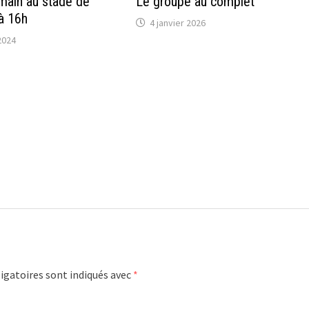
main au stade de
Le groupe au complet
à 16h
4 janvier 2026
2024
igatoires sont indiqués avec
*