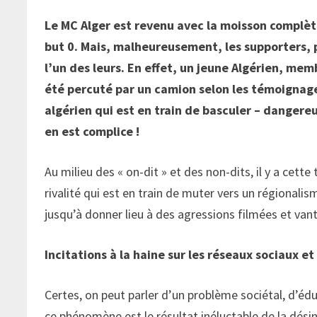
Le MC Alger est revenu avec la moisson complèt
but 0. Mais, malheureusement, les supporters, 
l’un des leurs. En effet, un jeune Algérien, mem
été percuté par un camion selon les témoignage
algérien qui est en train de basculer – dangereu
en est complice !
Au milieu des « on-dit » et des non-dits, il y a cette
rivalité qui est en train de muter vers un régionali
jusqu’à donner lieu à des agressions filmées et van
Incitations à la haine sur les réseaux sociaux et
Certes, on peut parler d’un problème sociétal, d’éd
ce phénomène est le résultat inéluctable de la désin