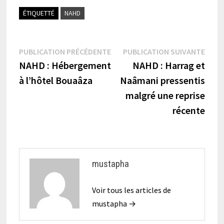
ÉTIQUETTÉ
NAHD
Navigation
Publication
Publi
PUBLICATION PRÉCÉDENTE
PUBLICATION SUIVANTE
précédente :
suiva
NAHD : Hébergement
NAHD : Harrag et
de
à l’hôtel Bouaâza
Naâmani pressentis
l’article
malgré une reprise
récente
mustapha
Voir tous les articles de
mustapha →