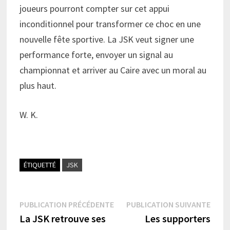
joueurs pourront compter sur cet appui
inconditionnel pour transformer ce choc en une
nouvelle fête sportive. La JSK veut signer une
performance forte, envoyer un signal au
championnat et arriver au Caire avec un moral au
plus haut.
W. K.
ÉTIQUETTÉ
JSK
Navigation
Publication
Publi
PUBLICATION PRÉCÉDENTE
PUBLICATION SUIVANTE
précédente :
suiva
La JSK retrouve ses
Les supporters
de