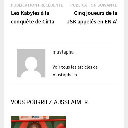
Navigation
Publication
Publi
PUBLICATION PRÉCÉDENTE
PUBLICATION SUIVANTE
précédente :
suiva
Les Kabyles à la
Cinq joueurs de la
de
conquête de Cirta
JSK appelés en EN A’
l’article
mustapha
Voir tous les articles de
mustapha →
VOUS POURRIEZ AUSSI AIMER