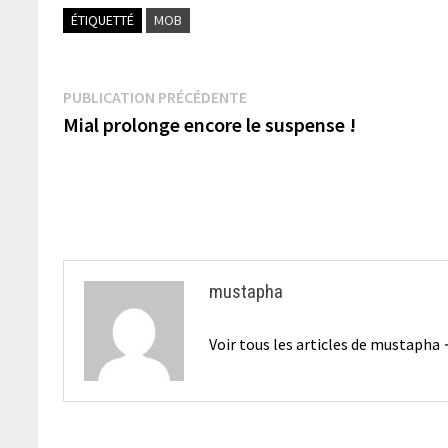
ÉTIQUETTÉ
MOB
Navigation
Publication
PUBLICATION PRÉCÉDENTE
précédente :
Mial prolonge encore le suspense !
de
l’article
mustapha
Voir tous les articles de mustapha