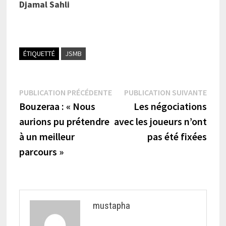
Djamal Sahli
ÉTIQUETTÉ
JSMB
Navigation
Publication
Publi
PUBLICATION PRÉCÉDENTE
PUBLICATION SUIVANTE
précédente :
suiva
Bouzeraa : « Nous
Les négociations
de
aurions pu prétendre
avec les joueurs n’ont
l’article
à un meilleur
pas été fixées
parcours »
mustapha