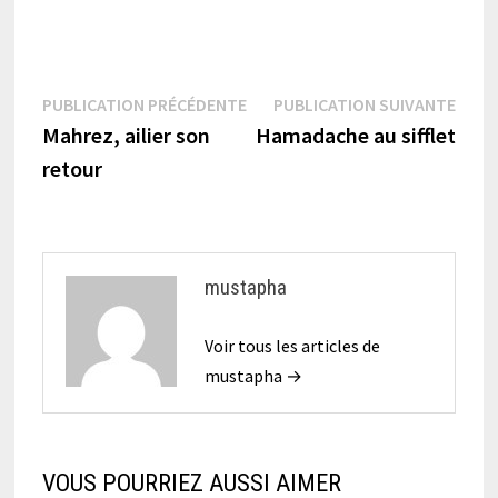
Navigation
Publication
Publi
PUBLICATION PRÉCÉDENTE
PUBLICATION SUIVANTE
précédente :
suiva
Mahrez, ailier son
Hamadache au sifflet
de
retour
l’article
mustapha
Voir tous les articles de
mustapha →
VOUS POURRIEZ AUSSI AIMER