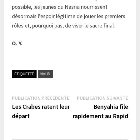
possible, les jeunes du Nasria nourrissent
désormais l’espoir légitime de jouer les premiers
rôles et, pourquoi pas, de viser le sacre final.
O. Y.
ÉTIQUETTÉ
NAHD
Navigation
Publication
Publi
PUBLICATION PRÉCÉDENTE
PUBLICATION SUIVANTE
précédente :
suiva
Les Crabes ratent leur
Benyahia file
de
départ
rapidement au Rapid
l’article