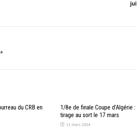
ju
 →
bourreau du CRB en
1/8e de finale Coupe d’Algérie :
tirage au sort le 17 mars
11 mars 2024