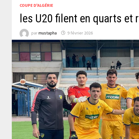
COUPE D'ALGÉRIE
les U20 filent en quarts et
par
mustapha
9 février 2026