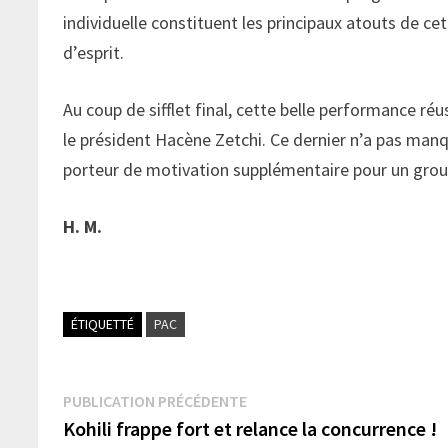
individuelle constituent les principaux atouts de ce
d’esprit.
Au coup de sifflet final, cette belle performance réus
le président Hacène Zetchi. Ce dernier n’a pas manqu
porteur de motivation supplémentaire pour un grou
H. M.
ÉTIQUETTÉ
PAC
Navigation
Publication
PUBLICATION PRÉCÉDENTE
précédente :
Kohili frappe fort et relance la concurrence !
de