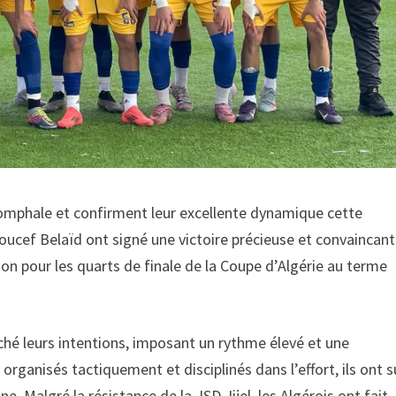
omphale et confirment leur excellente dynamique cette
Youcef Belaïd ont signé une victoire précieuse et convaincan
cation pour les quarts de finale de la Coupe d’Algérie au terme
iché leurs intentions, imposant un rythme élevé et une
organisés tactiquement et disciplinés dans l’effort, ils ont s
ne. Malgré la résistance de la JSD Jijel, les Algérois ont fait