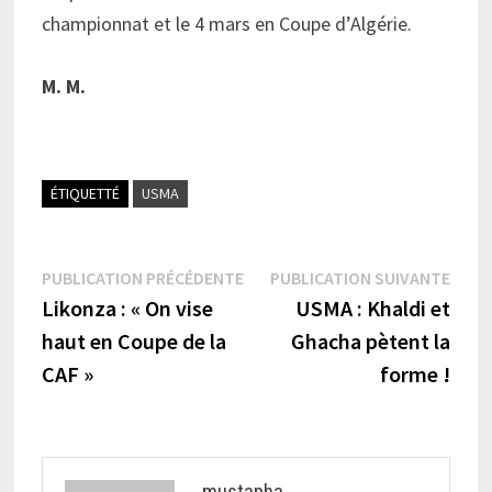
championnat et le 4 mars en Coupe d’Algérie.
M. M.
ÉTIQUETTÉ
USMA
Navigation
Publication
Publi
PUBLICATION PRÉCÉDENTE
PUBLICATION SUIVANTE
précédente :
suiva
Likonza : « On vise
USMA : Khaldi et
de
haut en Coupe de la
Ghacha pètent la
l’article
CAF »
forme !
mustapha