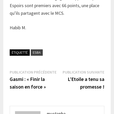
Espoirs sont premiers avec 66 points, une place
qu’ils partagent avec le MCS.
Habib M.
ÉTIQUETTÉ
ESBA
Navigation
Publication
Publi
PUBLICATION PRÉCÉDENTE
PUBLICATION SUIVANTE
précédente :
suiva
Gasmi : « Finir la
L’Etoile a tenu sa
de
saison en force »
promesse !
l’article
mustapha