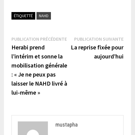
ÉTIQUETTÉ
NAHD
Navigation
Publication
Publi
PUBLICATION PRÉCÉDENTE
PUBLICATION SUIVANTE
précédente :
suiva
Herabi prend
La reprise fixée pour
de
l’intérim et sonne la
aujourd’hui
l’article
mobilisation générale
: « Je ne peux pas
laisser le NAHD livré à
lui-même »
mustapha