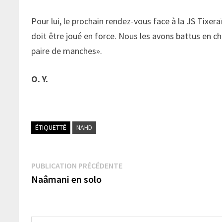
Pour lui, le prochain rendez-vous face à la JS Tixe
doit être joué en force. Nous les avons battus en c
paire de manches».
O. Y.
ÉTIQUETTÉ
NAHD
Navigation
Publication
PUBLICATION PRÉCÉDENTE
précédente :
Naâmani en solo
de
l’article