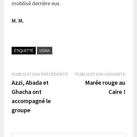
mobilisé derrière eux.
M. M.
ÉTIQUETTÉ
USMA
Navigation
Publication
Publi
PUBLICATION PRÉCÉDENTE
PUBLICATION SUIVANTE
précédente :
suiva
Azzi, Abada et
Marée rouge au
de
Ghacha ont
Caire !
l’article
accompagné le
groupe