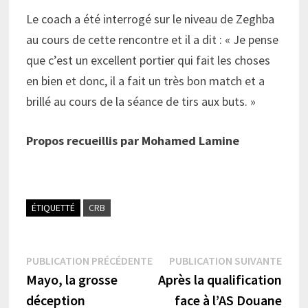
Le coach a été interrogé sur le niveau de Zeghba
au cours de cette rencontre et il a dit : « Je pense
que c’est un excellent portier qui fait les choses
en bien et donc, il a fait un très bon match et a
brillé au cours de la séance de tirs aux buts. »
Propos recueillis par Mohamed Lamine
ÉTIQUETTÉ
CRB
Navigation
Publication
Publi
PUBLICATION PRÉCÉDENTE
PUBLICATION SUIVANTE
précédente :
suiva
Mayo, la grosse
Après la qualification
de
déception
face à l’AS Douane