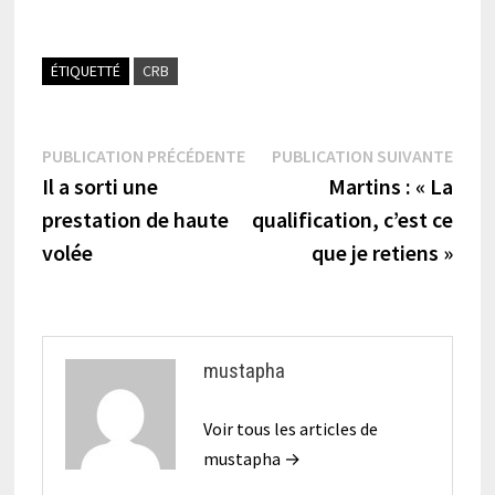
ÉTIQUETTÉ
CRB
Navigation
Publication
Publi
PUBLICATION PRÉCÉDENTE
PUBLICATION SUIVANTE
précédente :
suiva
Il a sorti une
Martins : « La
de
prestation de haute
qualification, c’est ce
l’article
volée
que je retiens »
mustapha
Voir tous les articles de
mustapha →