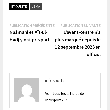
ÉTIQUETTÉ
USMA
Navigation
Publication
Publi
PUBLICATION PRÉCÉDENTE
PUBLICATION SUIVANTE
précédente :
suiva
Naâmani et Aït-El-
L’avant-centre n’a
de
Hadj y ont pris part
plus marqué depuis le
l’article
12 septembre 2023 en
officiel
infosport2
Voir tous les articles de
infosport2 →