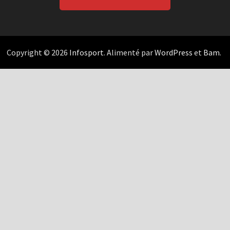
Copyright © 2026
Infosport
. Alimenté par
WordPress
et
Bam
.