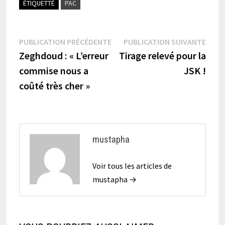
ÉTIQUETTÉ
PAC
Navigation
Publication
Publi
PUBLICATION PRÉCÉDENTE
PUBLICATION SUIVANTE
précédente :
suiva
Zeghdoud : « L’erreur
Tirage relevé pour la
de
commise nous a
JSK !
l’article
coûté très cher »
mustapha
Voir tous les articles de
mustapha →