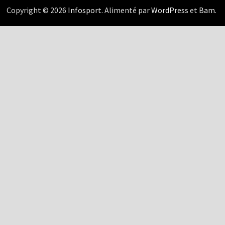
Copyright © 2026
Infosport
. Alimenté par
WordPress
et
Bam
.