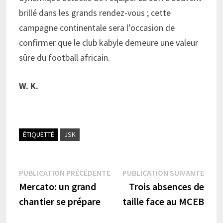
brillé dans les grands rendez-vous ; cette
campagne continentale sera l’occasion de
confirmer que le club kabyle demeure une valeur
sûre du football africain.
W. K.
ÉTIQUETTÉ
JSK
Navigation
Publication
Publi
PUBLICATION PRÉCÉDENTE
PUBLICATION SUIVANTE
précédente :
suiva
Mercato: un grand
Trois absences de
de
chantier se prépare
taille face au MCEB
l’article