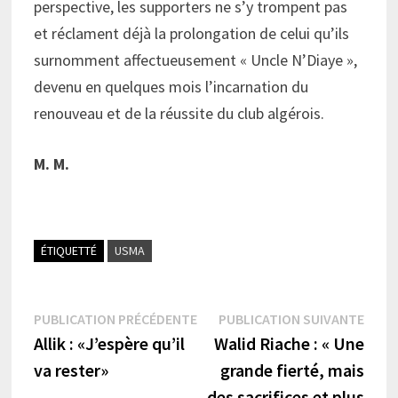
perspective, les supporters ne s’y trompent pas
et réclament déjà la prolongation de celui qu’ils
surnomment affectueusement « Uncle N’Diaye »,
devenu en quelques mois l’incarnation du
renouveau et de la réussite du club algérois.
M. M.
ÉTIQUETTÉ
USMA
Navigation
Publication
Publi
PUBLICATION PRÉCÉDENTE
PUBLICATION SUIVANTE
précédente :
suiva
Allik : «J’espère qu’il
Walid Riache : « Une
de
va rester»
grande fierté, mais
l’article
des sacrifices et plus