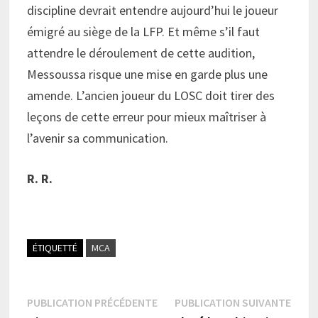
discipline devrait entendre aujourd’hui le joueur
émigré au siège de la LFP. Et même s’il faut
attendre le déroulement de cette audition,
Messoussa risque une mise en garde plus une
amende. L’ancien joueur du LOSC doit tirer des
leçons de cette erreur pour mieux maîtriser à
l’avenir sa communication.
R. R.
ÉTIQUETTÉ
MCA
Navigation
Publication
Publi
PUBLICATION PRÉCÉDENTE
PUBLICATION SUIVANTE