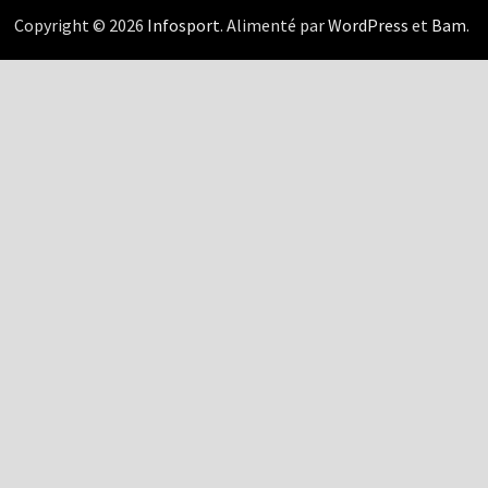
Copyright © 2026
Infosport
. Alimenté par
WordPress
et
Bam
.