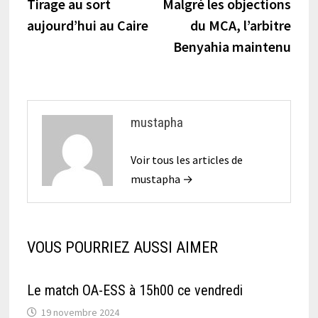
précédente :
suiva
Tirage au sort
Malgré les objections
de
aujourd’hui au Caire
du MCA, l’arbitre
l’article
Benyahia maintenu
mustapha
Voir tous les articles de
mustapha →
VOUS POURRIEZ AUSSI AIMER
Le match OA-ESS à 15h00 ce vendredi
19 novembre 2024