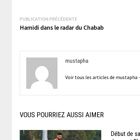
Navigation
Publication
PUBLICATION PRÉCÉDENTE
précédente :
Hamidi dans le radar du Chabab
de
l’article
mustapha
Voir tous les articles de mustapha
VOUS POURRIEZ AUSSI AIMER
Début de sai