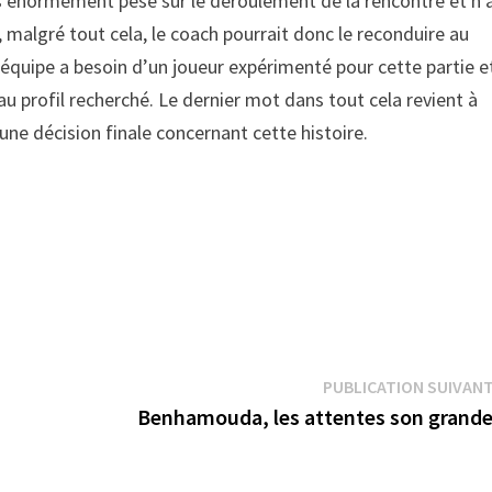
as énormément pesé sur le déroulement de la rencontre et n’
, malgré tout cela, le coach pourrait donc le reconduire au
l’équipe a besoin d’un joueur expérimenté pour cette partie e
u profil recherché. Le dernier mot dans tout cela revient à
 une décision finale concernant cette histoire.
PUBLICATION SUIVAN
Benhamouda, les attentes son grand