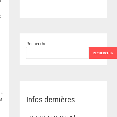
a
t
Rechercher
RECHERCHER
Publication
TE
Infos dernières
suivante :
es
Likonza refuse de partir !