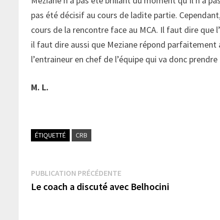
Meziane n’a pas été brillant du moment qu’il n’a p
pas été décisif au cours de ladite partie. Cependant
cours de la rencontre face au MCA. Il faut dire que 
il faut dire aussi que Meziane répond parfaitement a
l’entraineur en chef de l’équipe qui va donc prendre
M. L.
ÉTIQUETTÉ
CRB
Navigation
Publication
PUBLICATION PRÉCÉDENTE
précédente :
Le coach a discuté avec Belhocini
de
l’article