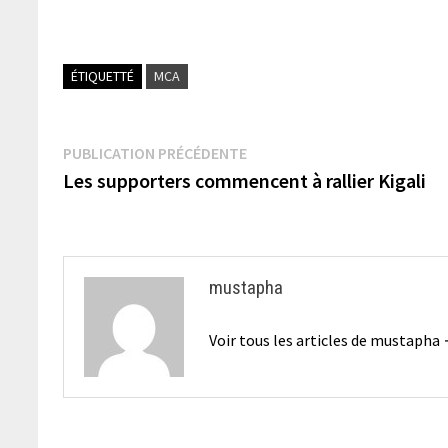
ÉTIQUETTÉ
MCA
Navigation
Publication
PUBLICATION PRÉCÉDENTE
précédente :
Les supporters commencent à rallier Kigali
de
l’article
mustapha
Voir tous les articles de mustapha