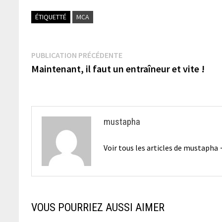
ÉTIQUETTÉ
MCA
Navigation
Publication
PUBLICATION PRÉCÉDENTE
précédente :
Maintenant, il faut un entraîneur et vite !
de
l’article
mustapha
Voir tous les articles de mustapha
VOUS POURRIEZ AUSSI AIMER