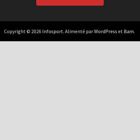
Copyright © 2026
Infosport
. Alimenté par
WordPress
et
Bam
.