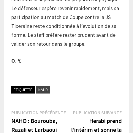
Le défenseur espère revenir rapidement, mais sa
participation au match de Coupe contre la JS
Tixeraïne reste conditionnée à l’évolution de sa
forme. Le staff préfère rester prudent avant de
valider son retour dans le groupe.
O. Y.
ÉTIQUETTÉ
NAHD
Navigation
Publication
Publi
PUBLICATION PRÉCÉDENTE
PUBLICATION SUIVANTE
précédente :
suiva
NAHD : Bourouba,
Herabi prend
de
Razali et Larbaoui
l’intérim et sonne la