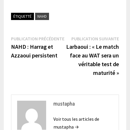
ÉTIQUETTÉ
NAHD
Navigation
Publication
Publi
PUBLICATION PRÉCÉDENTE
PUBLICATION SUIVANTE
précédente :
suiva
NAHD : Harrag et
Larbaoui : « Le match
de
Azzaoui persistent
face au WAT sera un
l’article
véritable test de
maturité »
mustapha
Voir tous les articles de
mustapha →