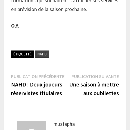
formations qui souhaitent s’attacher ses services
en prévision de la saison prochaine.
O.Y.
ÉTIQUETTÉ
NAHD
Navigation
Publication
Publi
PUBLICATION PRÉCÉDENTE
PUBLICATION SUIVANTE
précédente :
suiva
NAHD : Deux joueurs
Une saison à mettre
de
réservistes titulaires
aux oubliettes
l’article
mustapha