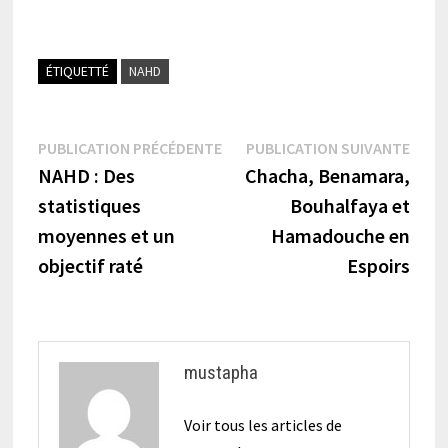
ÉTIQUETTÉ
NAHD
Navigation
Publication
Publi
PUBLICATION PRÉCÉDENTE
PUBLICATION SUIVANTE
précédente :
suiva
NAHD : Des
Chacha, Benamara,
de
statistiques
Bouhalfaya et
l’article
moyennes et un
Hamadouche en
objectif raté
Espoirs
mustapha
Voir tous les articles de