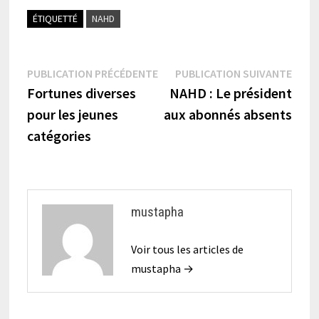
ÉTIQUETTÉ
NAHD
Navigation
Publication
Publi
PUBLICATION PRÉCÉDENTE
PUBLICATION SUIVANTE
précédente :
suiva
Fortunes diverses
NAHD : Le président
de
pour les jeunes
aux abonnés absents
l’article
catégories
mustapha
Voir tous les articles de
mustapha →