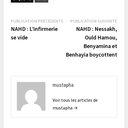
Navigation
Publication
Publi
PUBLICATION PRÉCÉDENTE
PUBLICATION SUIVANTE
précédente :
suiva
NAHD : L’infirmerie
NAHD : Nessakh,
de
se vide
Ould Hamou,
l’article
Benyamina et
Benhayia boycottent
mustapha
Voir tous les articles de
mustapha →